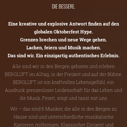
DIE BESSERE.
Eine kreative und explosive Antwort finden auf den
globalen Oktoberfest Hype.
Grenzen brechen und neue Wege gehen.
Lachen, feiern und Musik machen.
Das sind wir. Ein einzigartig authentisches Erlebnis.
Alle sind wir in den Bergen geboren und erleben
BERGLUFT im Alltag, in der Freizeit und auf der Bühne.
BERGLUFT ist ein kraftvolles Lebensgefühl, ein
Ausdruck grenzenloser Leidenschaft für das Leben und
die Musik. Feiert, singt und tanzt mit uns.
Wir – das sind 6 Musiker, die alle in den Bergen zu
Hause sind und unterschiedliche musikalische
Karrieren mitbringen. Klassischer Dirigent und